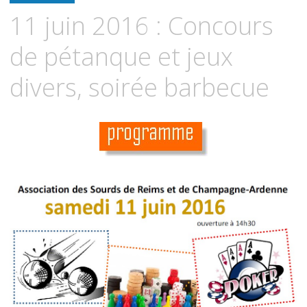
contenu
11 juin 2016 : Concours
principal
de pétanque et jeux
divers, soirée barbecue