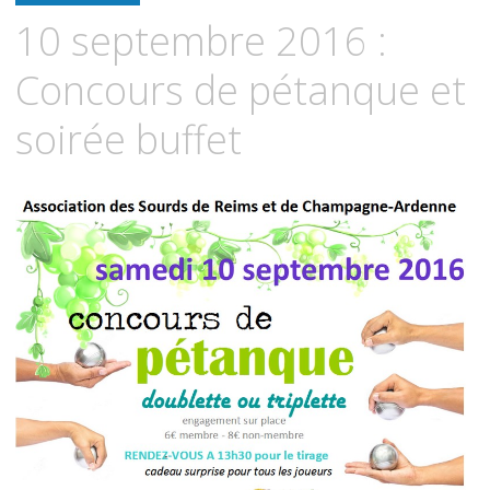
contenu
10 septembre 2016 :
principal
Concours de pétanque et
soirée buffet