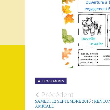
PROGRAMMES
Navigation
Précédent
SAMEDI 12 SEPTEMBRE 2015 : RENCO
des
AMICALE