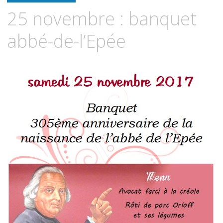
contenu
25 novembre : banquet
principal
abbé-de-l’Epée