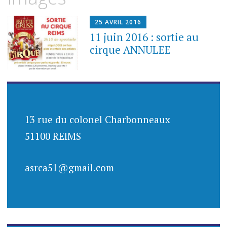
contenu
principal
25 AVRIL 2016
11 juin 2016 : sortie au
cirque ANNULEE
13 rue du colonel Charbonneaux
51100 REIMS
asrca51@gmail.com