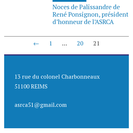
Noces de Palissandre de
René Ponsignon, président
d’honneur de l’ASRCA
Navigation
←
1
…
20
21
des
articles
13 rue du colonel Charbonneaux
51100 REIMS
asrca51@gmail.com